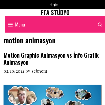
Skip
İletişim
to
FTA STÜDYO
content
Menu
motion animasyon
Motion Graphic Animasyon vs İnfo Grafik
Animasyon
02/10/2014
by
sebnem