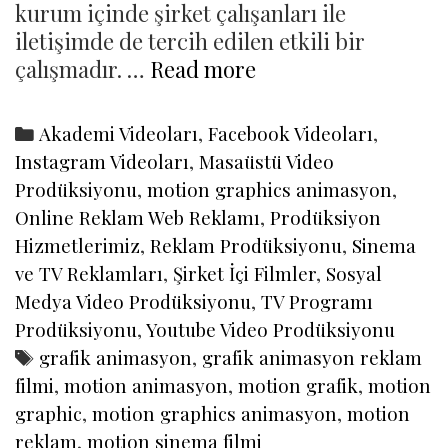
kurum içinde şirket çalışanları ile
iletişimde de tercih edilen etkili bir
Motion
çalışmadır. …
Read more
Graphic
Animasyon
Categories
Akademi Videoları
,
Facebook Videoları
,
vs
Instagram Videoları
,
Masaüstü Video
İnfo
Prodüksiyonu
,
motion graphics animasyon
,
Grafik
Online Reklam Web Reklamı
,
Prodüksiyon
Animasyon
Hizmetlerimiz
,
Reklam Prodüksiyonu
,
Sinema
ve TV Reklamları
,
Şirket İçi Filmler
,
Sosyal
Medya Video Prodüksiyonu
,
TV Programı
Prodüksiyonu
,
Youtube Video Prodüksiyonu
Tags
grafik animasyon
,
grafik animasyon reklam
filmi
,
motion animasyon
,
motion grafik
,
motion
graphic
,
motion graphics animasyon
,
motion
reklam
,
motion sinema filmi