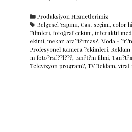
Categories
Prodüksiyon Hizmetlerimiz
Tags
Belgesel Yapımı
,
Cast seçimi
,
color h
Filmleri
,
fotoğraf çekimi
,
interaktif med
ekimi
,
mekan ara?t?rmas?
,
Moda - ?r?n
Profesyonel Kamera ?ekimleri
,
Reklam 
m foto?raf??l???
,
tan?t?m filmi
,
Tan?t?m
Televizyon program?
,
TV Reklam
,
viral