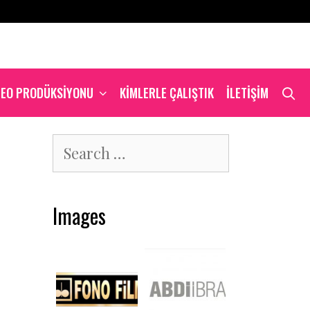
S
DEO PRODÜKSIYONU
KIMLERLE ÇALIŞTIK
İLETIŞIM
Search
for:
Images