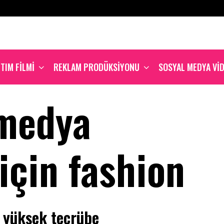
TIM FILMI
REKLAM PRODÜKSIYONU
SOSYAL MEDYA VI
 medya
için fashion
 yüksek tecrübe