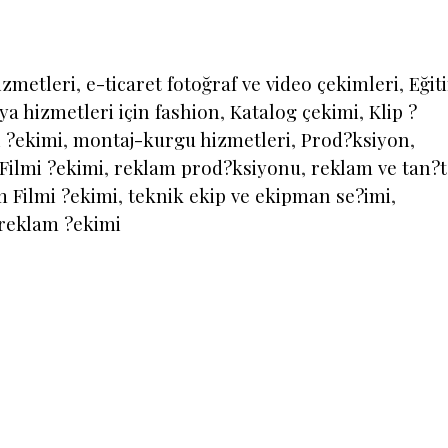
Hizmetlerinde
yüksek
tecrübe
izmetleri
,
e-ticaret fotoğraf ve video çekimleri
,
Eğit
ya hizmetleri için fashion
,
Katalog çekimi
,
Klip ?
 ?ekimi
,
montaj-kurgu hizmetleri
,
Prod?ksiyon
,
Filmi ?ekimi
,
reklam prod?ksiyonu
,
reklam ve tan?t
 Filmi ?ekimi
,
teknik ekip ve ekipman se?imi
,
 reklam ?ekimi