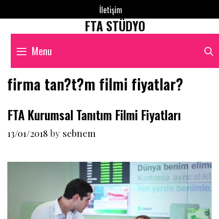
Skip
İletişim
to
FTA STÜDYO
content
Menu
firma tan?t?m filmi fiyatlar?
FTA Kurumsal Tanıtım Filmi Fiyatları
13/01/2018
by
sebnem