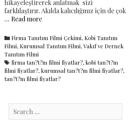
hikayeleştirerek anlatmak sizi
farklılaştırır. Akılda kalıcılığınız için de çok
FTA
…
Read more
Kurumsal
Tanıtım
Categories
Firma Tanıtım Filmi Çekimi
,
Kobi Tanıtım
Filmi
Filmi
,
Kurumsal Tanıtım Filmi
,
Vakıf ve Dernek
Fiyatları
Tanıtım Filmi
Tags
firma tan?t?m filmi fiyatlar?
,
kobi tan?t?m
filmi fiyatlar?
,
kurumsal tan?t?m filmi fiyatlar?
,
tan?t?m filmi fiyatlar?
Search
for: