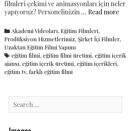
filmleri çekimi ve animasyonları için neler
Eği
yapıyoruz? Personelinizin …
Read more
film
çek
Categories
Akademi Videoları
,
Eğitim Filmleri
,
ve
Prodüksiyon Hizmetlerimiz
,
Şirket İçi Filmler
,
ani
Uzaktan Eğitim Filmi Yapımı
Tags
eğitim filmi
,
eğitim filmi üretimi
,
eğitim içerik
ajansı
,
eğitim içerik üretimi
,
eğitim içerikleri
,
eğitim tv
,
farklı eğitim filmi
Search
for:
Images