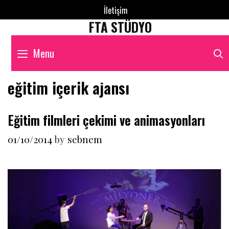
Skip
İletişim
to
FTA STÜDYO
content
Menu
eğitim içerik ajansı
Eğitim filmleri çekimi ve animasyonları
01/10/2014
by
sebnem